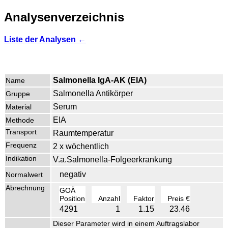
Analysenverzeichnis
Liste der Analysen ←
Salmonella IgA-AK (EIA)
Name
Salmonella Antikörper
Gruppe
Serum
Material
EIA
Methode
Transport
Raumtemperatur
Frequenz
2 x wöchentlich
Indikation
V.a.Salmonella-Folgeerkrankung
negativ
Normalwert
Abrechnung
GOÄ
Position
Anzahl
Faktor
Preis €
4291
1
1.15
23.46
Dieser Parameter wird in einem Auftragslabor